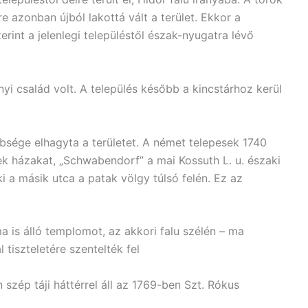
 azonban újból lakottá vált a terület. Ekkor a
int a jelenlegi településtől észak-nyugatra lévő
yi család volt. A település később a kincstárhoz kerül
sége elhagyta a területet. A német telepesek 1740
ek házakat, „Schwabendorf” a mai Kossuth L. u. északi
i a másik utca a patak völgy túlsó felén. Ez az
 is álló templomot, az akkori falu szélén – ma
tiszteletére szentelték fel
 szép táji háttérrel áll az 1769-ben Szt. Rókus