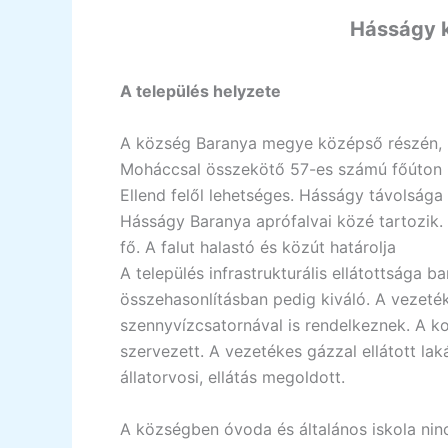
Hásságy 
A település helyzete
A község Baranya megye középső részén, P
Moháccsal összekötő 57-es számú főúton Ol
Ellend felől lehetséges. Hásságy távolsága
Hásságy Baranya aprófalvai közé tartozik.
fő. A falut halastó és közút határolja
A település infrastrukturális ellátottsága 
összehasonlításban pedig kiváló. A vezeték
szennyvízcsatornával is rendelkeznek. A ko
szervezett. A vezetékes gázzal ellátott la
állatorvosi, ellátás megoldott.
A községben óvoda és általános iskola ninc