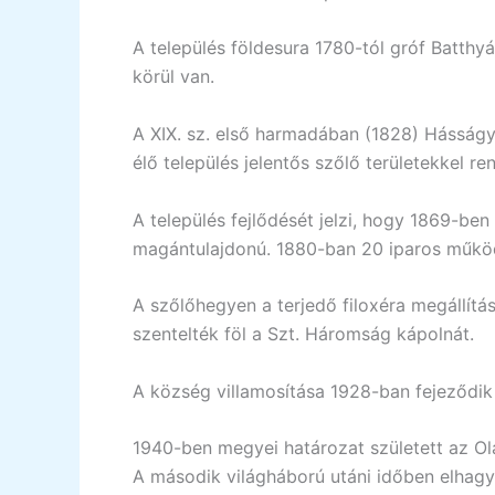
A település földesura 1780-tól gróf Batth
körül van.
A XIX. sz. első harmadában (1828) Hásságy
élő település jelentős szőlő területekkel re
A település fejlődését jelzi, hogy 1869-be
magántulajdonú. 1880-ban 20 iparos működ
A szőlőhegyen a terjedő filoxéra megállítá
szentelték föl a Szt. Háromság kápolnát.
A község villamosítása 1928-ban fejeződik
1940-ben megyei határozat született az Ol
A második világháború utáni időben elhagy