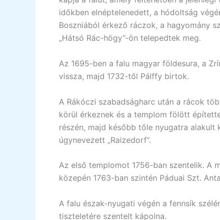
időkben elnéptelenedett, a hódoltság végére
Boszniából érkező ráczok, a hagyomány szer
„Hátsó Rác-högy”-ön telepedtek meg.
Az 1695-ben a falu magyar földesura, a Zrín
vissza, majd 1732-től Pálffy birtok.
A Rákóczi szabadságharc után a rácok több
körül érkeznek és a templom fölött épített
részén, majd később tőle nyugatra alakult k
úgynevezett „Raizedorf”.
Az első templomot 1756-ban szentelik. A ma
közepén 1763-ban szintén Páduai Szt. Antal 
A falu észak-nyugati végén a fennsík szélén
tiszteletére szentelt kápolna.