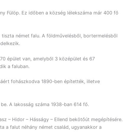
yány Fülöp. Ez időben a község lélekszáma már 400 fő
 tiszta német falu. A földművelésből, bortermelésből
ndelkezik.
n 70 épület van, amelyből 3 középület és 67
ik a faluban.
sáért fohászkodva 1890-ben építették, illetve
 be. A lakosság száma 1938-ban 614 fő.
asz – Hidor – Hásságy – Ellend bekötőút megépítésére.
ta a falut néhány német család, ugyanakkor a