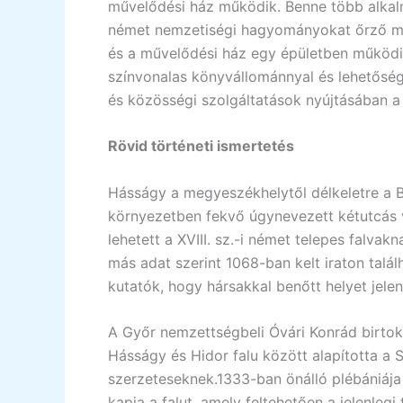
művelődési ház működik. Benne több alkalm
német nemzetiségi hagyományokat őrző műso
és a művelődési ház egy épületben működi
színvonalas könyvállománnyal és lehetőség 
és közösségi szolgáltatások nyújtásában a
Rövid történeti ismertetés
Hásságy a megyeszékhelytől délkeletre a B
környezetben fekvő úgynevezett kétutcás vö
lehetett a XVIII. sz.-i német telepes falvak
más adat szerint 1068-ban kelt iraton találh
kutatók, hogy hársakkal benőtt helyet jelen
A Győr nemzettségbeli Óvári Konrád birtoka
Hásságy és Hidor falu között alapította a S
szerzeteseknek.1333-ban önálló plébániája
kapja a falut, amely feltehetően a jelenlegi 