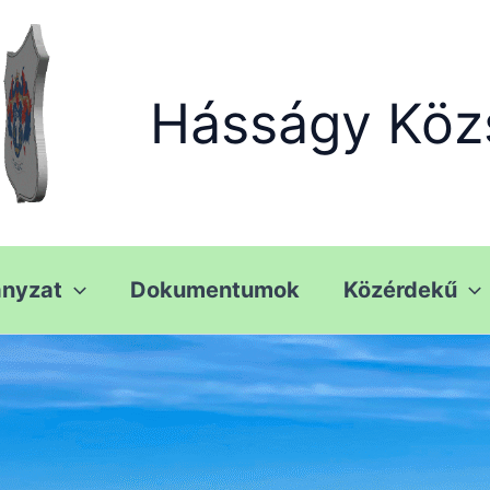
Hásságy Köz
nyzat
Dokumentumok
Közérdekű