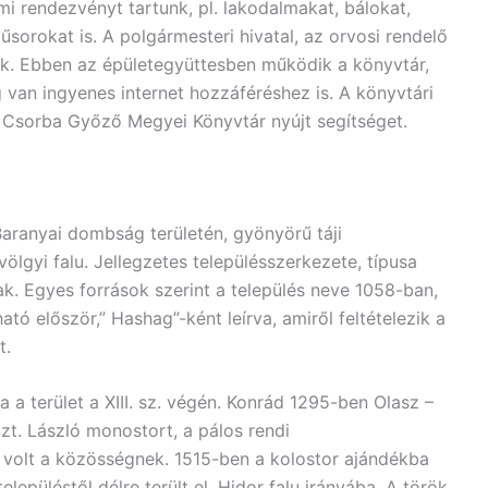
i rendezvényt tartunk, pl. lakodalmakat, bálokat,
rokat is. A polgármesteri hivatal, az orvosi rendelő
k. Ebben az épületegyüttesben működik a könyvtár,
van ingyenes internet hozzáféréshez is. A könyvtári
 Csorba Győző Megyei Könyvtár nyújt segítséget.
aranyai dombság területén, gyönyörű táji
lgyi falu. Jellegzetes településszerkezete, típusa
nak. Egyes források szerint a település neve 1058-ban,
ató először,” Hashag”-ként leírva, amiről feltételezik a
t.
 a terület a XIII. sz. végén. Konrád 1295-ben Olasz –
zt. László monostort, a pálos rendi
 volt a közösségnek. 1515-ben a kolostor ajándékba
településtől délre terült el, Hidor falu irányába. A török