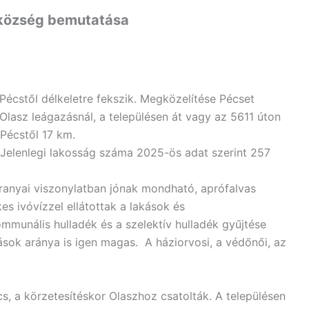
k
ö
zs
é
g bemutat
á
sa
écstől délkeletre fekszik. Megközelítése Pécset
asz leágazásnál, a településen át vagy az 5611 úton
 Pécstől 17 km.
 Jelenlegi lakosság száma 2025-ös adat szerint 257
baranyai viszonylatban jónak mondható, aprófalvas
es ivóvízzel ellátottak a lakások és
mmunális hulladék és a szelektív hulladék gyűjtése
kások aránya is igen magas. A háziorvosi, a védőnői, az
s, a körzetesítéskor Olaszhoz csatolták. A településen