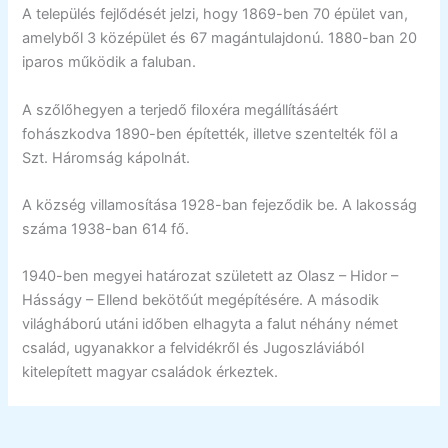
A település fejlődését jelzi, hogy 1869-ben 70 épület van,
amelyből 3 középület és 67 magántulajdonú. 1880-ban 20
iparos működik a faluban.
A szőlőhegyen a terjedő filoxéra megállításáért
fohászkodva 1890-ben építették, illetve szentelték föl a
Szt. Háromság kápolnát.
A község villamosítása 1928-ban fejeződik be. A lakosság
száma 1938-ban 614 fő.
1940-ben megyei határozat született az Olasz – Hidor –
Hásságy – Ellend bekötőút megépítésére. A második
világháború utáni időben elhagyta a falut néhány német
család, ugyanakkor a felvidékről és Jugoszláviából
kitelepített magyar családok érkeztek.