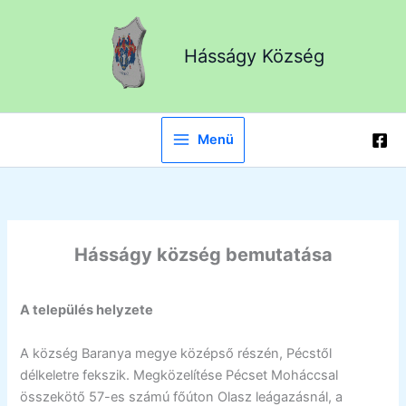
Skip
to
Hásságy Község
content
Menü
Hásságy k
ö
zs
é
g bemutat
á
sa
A település helyzete
A község Baranya megye középső részén, Pécstől
délkeletre fekszik. Megközelítése Pécset Moháccsal
összekötő 57-es számú főúton Olasz leágazásnál, a