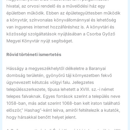
hivatal, az orvosi rendelő és a művelődési ház egy
épületben működik. Ebben az épületegyüttesben működik
a könyvtár, színvonalas könyvállománnyal és lehetőség
van ingyenes internet hozzáféréshez is. A könyvtári és
közösségi szolgáltatások nyújtásában a Csorba Győző
Megyei Könyvtár nyújt segítséget.
Rövid történeti ismertetés
Hásságy a megyeszékhelytől délkeletre a Baranyai
dombság területén, gyönyörű táji környezetben fekvő
úgynevezett kétutcás völgyi falu. Jellegzetes
településszerkezete, típusa lehetett a XVIII. sz.-i német
telepes falvaknak. Egyes források szerint a település neve
1058-ban, más adat szerint 1068-ban kelt iraton található
először,” Hashag”-ként leírva, amiről feltételezik a kutatók,
hogy hársakkal benőtt helyet jelent.