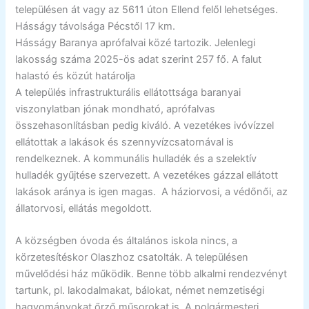
településen át vagy az 5611 úton Ellend felől lehetséges.
Hásságy távolsága Pécstől 17 km.
Hásságy Baranya aprófalvai közé tartozik. Jelenlegi
lakosság száma 2025-ös adat szerint 257 fő. A falut
halastó és közút határolja
A település infrastrukturális ellátottsága baranyai
viszonylatban jónak mondható, aprófalvas
összehasonlításban pedig kiváló. A vezetékes ivóvízzel
ellátottak a lakások és szennyvízcsatornával is
rendelkeznek. A kommunális hulladék és a szelektív
hulladék gyűjtése szervezett. A vezetékes gázzal ellátott
lakások aránya is igen magas. A háziorvosi, a védőnői, az
állatorvosi, ellátás megoldott.
A községben óvoda és általános iskola nincs, a
körzetesítéskor Olaszhoz csatolták. A településen
művelődési ház működik. Benne több alkalmi rendezvényt
tartunk, pl. lakodalmakat, bálokat, német nemzetiségi
hagyományokat őrző műsorokat is. A polgármesteri