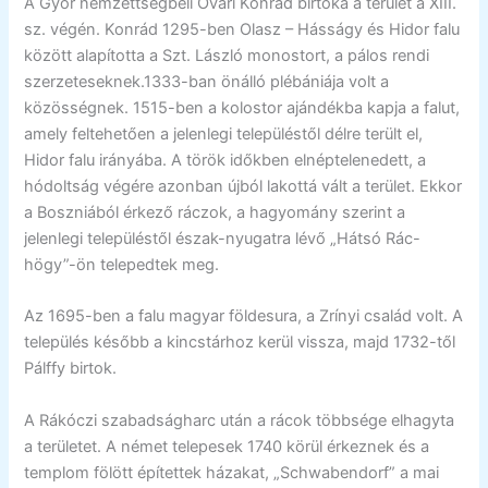
A Győr nemzettségbeli Óvári Konrád birtoka a terület a XIII.
sz. végén. Konrád 1295-ben Olasz – Hásságy és Hidor falu
között alapította a Szt. László monostort, a pálos rendi
szerzeteseknek.1333-ban önálló plébániája volt a
közösségnek. 1515-ben a kolostor ajándékba kapja a falut,
amely feltehetően a jelenlegi településtől délre terült el,
Hidor falu irányába. A török időkben elnéptelenedett, a
hódoltság végére azonban újból lakottá vált a terület. Ekkor
a Boszniából érkező ráczok, a hagyomány szerint a
jelenlegi településtől észak-nyugatra lévő „Hátsó Rác-
högy”-ön telepedtek meg.
Az 1695-ben a falu magyar földesura, a Zrínyi család volt. A
település később a kincstárhoz kerül vissza, majd 1732-től
Pálffy birtok.
A Rákóczi szabadságharc után a rácok többsége elhagyta
a területet. A német telepesek 1740 körül érkeznek és a
templom fölött építettek házakat, „Schwabendorf” a mai