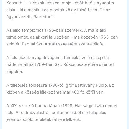
Kossuth L. u. északi részén, majd később tőle nyugatra
alakult ki a másik utca a patak völgy túlsó felén. Ez az
úgynevezett „Raizedorf”.
Az első templomot 1756-ban szentelik. A ma is álló
templomot, az akkori falu szélén – ma közepén 1763-ban
szintén Páduai Szt. Antal tiszteletére szentelték fel
A falu észak-nyugati végén a fennsík szélén szép táji
háttérrel áll az 1769-ben Szt. Rókus tiszteletére szentelt
kápolna.
A település földesura 1780-tól gróf Batthyány Fülöp. Ez
időben a község lélekszáma már 400 fő körül van.
A XIX. sz. első harmadában (1828) Hásságy tiszta német
falu. A földművelésből, bortermelésből élő település
jelentős szőlő területekkel rendelkezik.